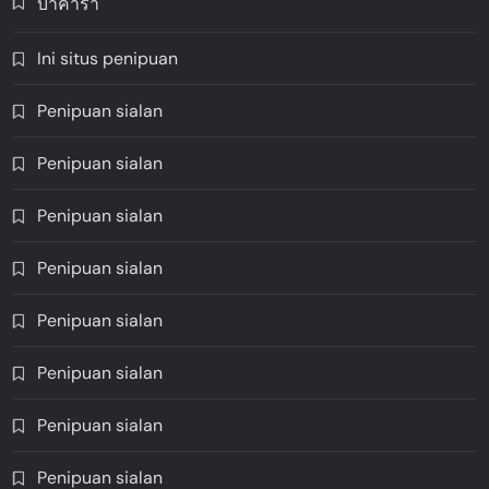
บาคาร่า
Ini situs penipuan
Penipuan sialan
Penipuan sialan
Penipuan sialan
Penipuan sialan
Penipuan sialan
Penipuan sialan
Penipuan sialan
Penipuan sialan