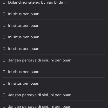
Dolandırıcı siteler, bunları bildirin
Ini situs penipuan
Ini situs penipuan
Ini situs penipuan
Ini situs penipuan
Jangan percaya di sini, ini penipuan
Ini situs penipuan
Ini situs penipuan
Jangan percaya di sini, ini penipuan
Jangan percaya di sini, ini penipuan