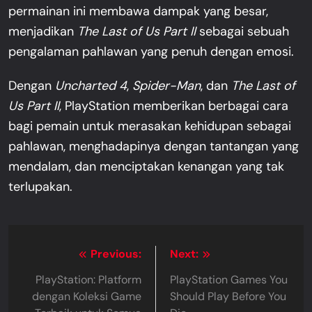
permainan ini membawa dampak yang besar,
menjadikan
The Last of Us Part II
sebagai sebuah
pengalaman pahlawan yang penuh dengan emosi.
Dengan
Uncharted 4
,
Spider-Man
, dan
The Last of
Us Part II
, PlayStation memberikan berbagai cara
bagi pemain untuk merasakan kehidupan sebagai
pahlawan, menghadapinya dengan tantangan yang
mendalam, dan menciptakan kenangan yang tak
terlupakan.
Previous:
Next:
PlayStation: Platform
PlayStation Games You
dengan Koleksi Game
Should Play Before You