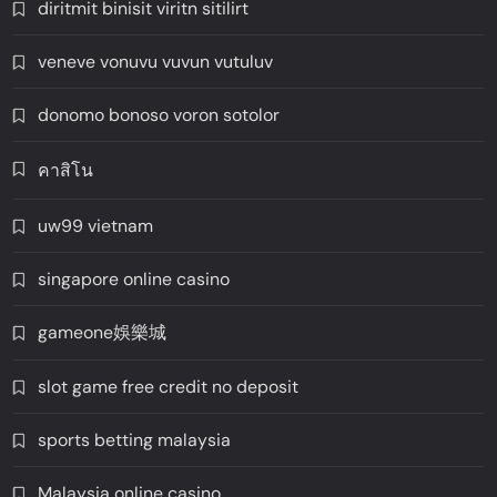
diritmit binisit viritn sitilirt
veneve vonuvu vuvun vutuluv
donomo bonoso voron sotolor
คาสิโน
uw99 vietnam
singapore online casino
gameone娛樂城
slot game free credit no deposit
sports betting malaysia
Malaysia online casino