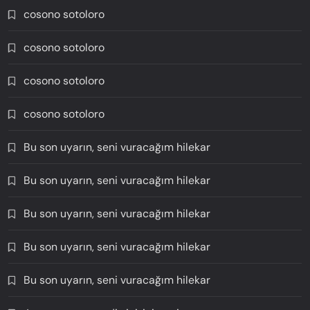
cosono sotoloro
cosono sotoloro
cosono sotoloro
cosono sotoloro
Bu son uyarın, seni vuracağım hilekar
Bu son uyarın, seni vuracağım hilekar
Bu son uyarın, seni vuracağım hilekar
Bu son uyarın, seni vuracağım hilekar
Bu son uyarın, seni vuracağım hilekar