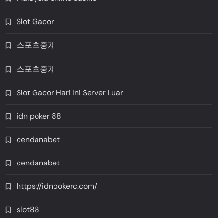
Slot Gacor
스포츠중계
스포츠중계
Slot Gacor Hari Ini Server Luar
idn poker 88
cendanabet
cendanabet
https://idnpokerc.com/
slot88