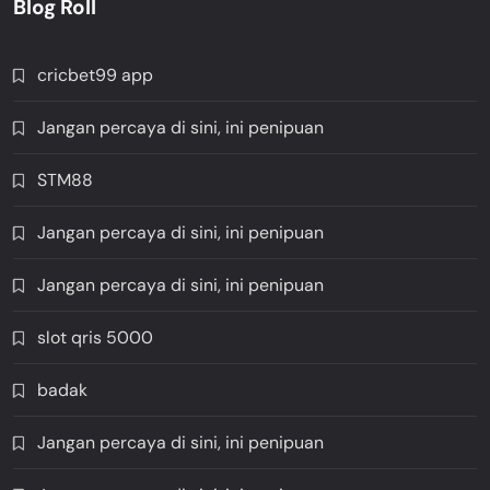
Blog Roll
cricbet99 app
Jangan percaya di sini, ini penipuan
STM88
Jangan percaya di sini, ini penipuan
Jangan percaya di sini, ini penipuan
slot qris 5000
badak
Jangan percaya di sini, ini penipuan